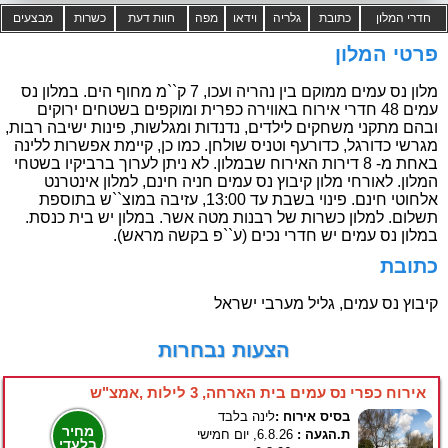
חדרי המלון
כתובת
גלריה
וידאו
מפה
חוות דעת
כשרות
מבצעים
פרטי המלון
מלון נס עמים ממוקם בין נהריה ועכו, 7 ק``מ מחוף הים. במלון נס
עמים 48 חדרי אירוח באווירה כפרית ומוקפים בשטחים ירוקים
ובהם מתקני משחקים לילדים, נדנדות ומגלשות, פינות ישיבה רבות,
מגרשי כדורגל, כדורעף וטניס שולחן. כמו כן, קיימת אפשרות ללינה
באחת מ- 8 דירות האירוח שבמלון. לא ניתן לערוך ברביקיו בשטחי
המלון. לאורחי מלון קיבוץ נס עמים חניה חינם, למלון אינטרנט
אלחוטי חינם. פינוי בשבת עד 13:00, עזיבה במוצ``ש בתוספת
תשלום. למלון כשרות של רבנות מטה אשר. במלון יש בית כנסת.
במלון נס עמים יש חדרי נכים (ע``פ בקשה מראש).
כתובת
קיבוץ נס עמים, גליל מערבי ישראל
הצעות נבחרות
אירוח כפרי נס עמים בית הארחה, 3 לילות ,אמצ"ש
בסיס אירוח :
לינה בלבד
מחיר
ת.הגעה :
6.8.26, יום חמישי
בלעדי