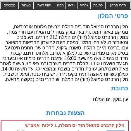
חדרי המלון
כתובת
גלריה
וידאו
מפה
חוות דעת
כשרות
מבצעים
פרטי המלון
מלון הרברט סמואל הוד בים המלח מרשת מלונות אורכידאה,
ממוקם באזור המלונות בעין בוקק צמוד לים המלח עם חוף צמוד.
במלון הרברט סמואל (הוד) ים המלח 213 חדרים, מעוצבים
ומאובזרים. לאורחי המלון, כניסה חינם למועדון הבריאות המפואר
עם: בריכת מי ים המלח, סאונה, ג`קוזי, חדר כושר. החניה הינה על
בסיס מקום פנוי ובתשלום. למלון אינטרנט אלחוטי חינם. קבלת
חדרים בימים א-ה מהשעה 16:00, עזיבת חדרים בימים א-ו ובערבי
חג עד השעה 11:00. קבלת חדרים בשבת ובמוצאי חג, כשעה לאחר
צאת השבת/חג, עזיבת חדרים בשבת ובמוצאי לג, עד השעה 14:00.
למלון כשרות מועצה דתית בקעת ירדן, יש בית כנסת ומעלית שבת.
מלון הרברט סמואל (הוד) ים המלח יש חדרי נכים (בקשה מראש).
כתובת
עין בוקק, ים המלח
הצעות נבחרות
מלון הרברט סמואל הוד ים המלח, 1 לילות ,אמצ"ש