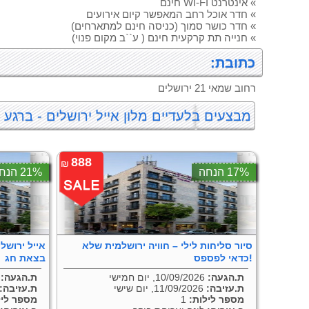
» אינטרנט WI-FI חינם
» חדר אוכל רחב המאפשר קיום אירועים
» חדר כושר סמוך (כניסה חינם למתארחים)
» חנייה תת קרקעית חינם ( ע``ב מקום פנוי)
כתובת:
רחוב שמאי 21 ירושלים
מבצעים בלעדיים מלון אייל ירושלים - ברגע 
888
₪
17% הנחה
21% הנחה
סיור סליחות לילי – חוויה ירושלמית שלא
כדאי לפספס!
בצאת חג
ת.הגעה:
10/09/2026, יום חמישי
ת.הגעה:
9/2026
ת.עזיבה:
11/09/2026, יום שישי
ת.עזיבה:
מספר לילות:
1
מספר ליל