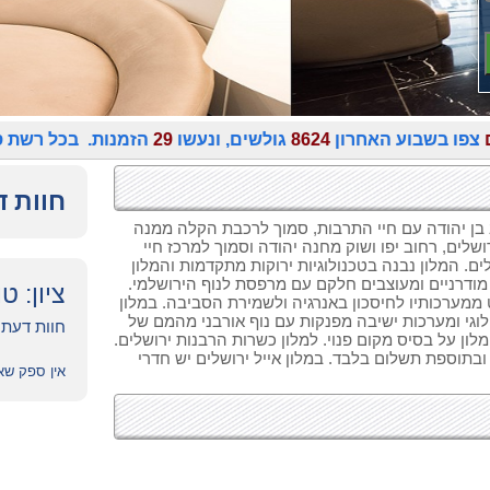
צפו בשבוע האחרון
8624
גולשים, ונעשו
29
הזמנות. בכל רשת 
חוות ד
 בן יהודה עם חיי התרבות, סמוך לרכבת הקלה ממנה
לים, רחוב יפו ושוק מחנה יהודה וסמוך למרכז חיי
ים. המלון נבנה בטכנולוגיות ירוקות מתקדמות והמלון
לון אייל ירושלים 68 חדרים חדישים מודרניים ומעוצבים חלקם עם מרפסת לנוף הירושלמי.
ציון: ט
מערכותיו לחיסכון באנרגיה ולשמירת הסביבה. במלון
קולוגי ומערכות ישיבה מפנקות עם נוף אורבני מהמם של
חוות דעת של מ
לון על בסיס מקום פנוי. למלון כשרות הרבנות ירושלים.
ובתוספת תשלום בלבד. במלון אייל ירושלים יש חדרי
אין ספק שא