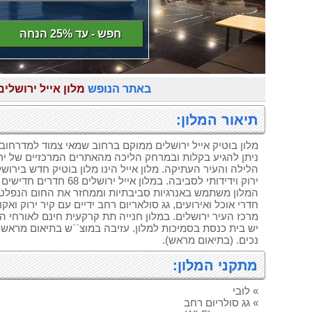
חפש - עד 25% הנחה
באתר הנופש
מלון אייל ירושלים
תיאור המלון:
מלון בוטיק אייל ירושלים ממוקם ברחוב שמאי צמוד למדרחוב
ניתן להגיע בקלות ובמרחק הליכה מהאתרים המרכזיים של ירוש
הלילה והעיר העתיקה. מלון אייל הינו מלון בוטיק חדש בירושל
ירוק וידידותי לסביבה. במ
המלון משתמש באנרגיות סביבתיות וממחזר את החום הנפלט מ
חדרי אוכל ואירועים, גג סולאריום רחב ידיים עם קיר ירוק וא
מרכז העיר ירושלים. במלון חנייה תת קרקעית חינם לאורחי המ
יש בית כנסת בסמיכות למלון. עזיבה במוצ``ש בתיאום מראש 
נכים. (בתיאום מראש).
מתקני המלון:
» לובי
» גג סולריום רחב